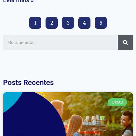
Leia mais »
1
2
3
4
5
Posts Recentes
DICAS