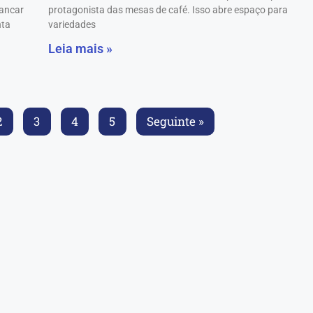
vancar
protagonista das mesas de café. Isso abre espaço para
nta
variedades
Leia mais »
2
3
4
5
Seguinte »