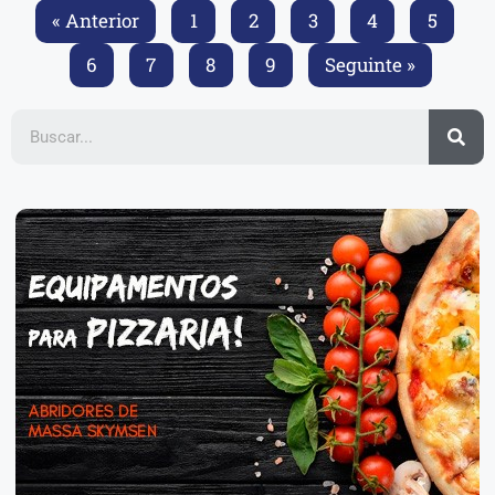
« Anterior
1
2
3
4
5
6
7
8
9
Seguinte »