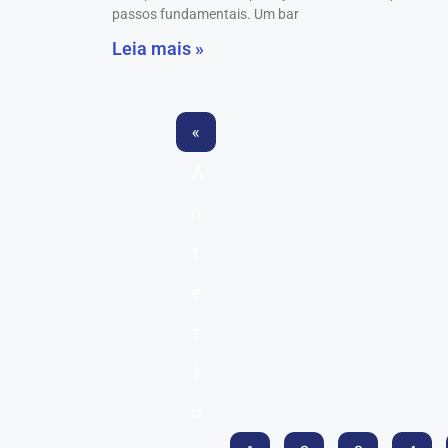
passos fundamentais. Um bar
Leia mais »
«
A
n
t
e
r
i
o