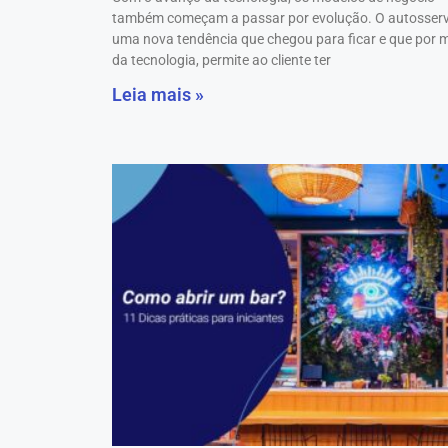
também começam a passar por evolução. O autosserv
uma nova tendência que chegou para ficar e que por 
da tecnologia, permite ao cliente ter
Leia mais »