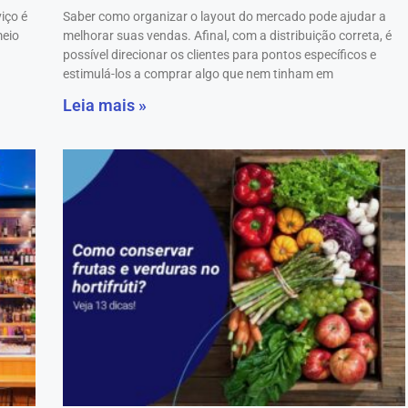
iço é
Saber como organizar o layout do mercado pode ajudar a
meio
melhorar suas vendas. Afinal, com a distribuição correta, é
possível direcionar os clientes para pontos específicos e
estimulá-los a comprar algo que nem tinham em
Leia mais »