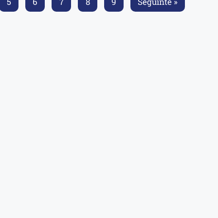
5
6
7
8
9
Seguinte »