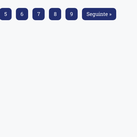
5
6
7
8
9
Seguinte »