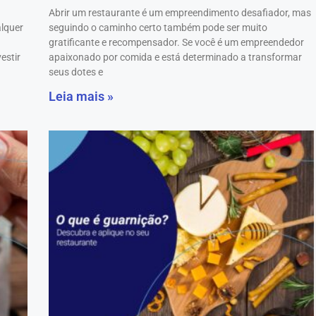
Abrir um restaurante é um empreendimento desafiador, mas
alquer
seguindo o caminho certo também pode ser muito
gratificante e recompensador. Se você é um empreendedor
estir
apaixonado por comida e está determinado a transformar
seus dotes e
Leia mais »