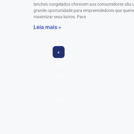
lanches congelados oferecem aos consumidores são
grande oportunidade para empreendedores que quer
maximizar seus lucros. Para
Leia mais »
«
A
n
t
e
r
i