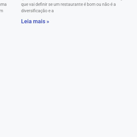
 uma
que vai definir se um restaurante é bom ou não é a
em
diversificação e a
Leia mais »