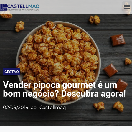
GESTÃO
Vender pipoca gourmet é um
bom negócio? Descubra agora!
02/09/2019
por
Castellmaq