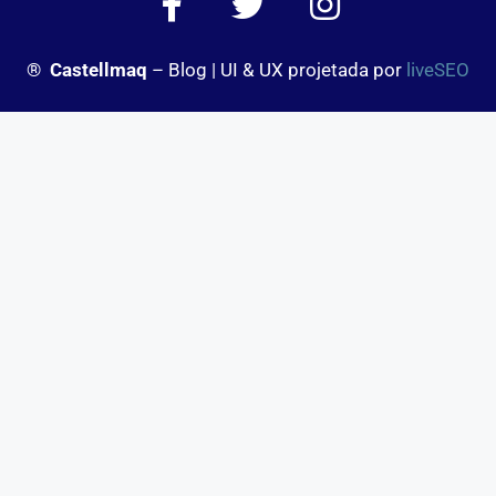
®
Castellmaq
– Blog | UI & UX projetada por
liveSEO