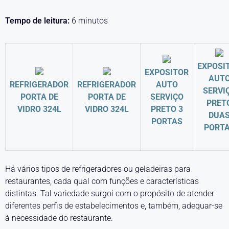
Tempo de leitura:
6
minutos
EXPOSI
EXPOSITOR
AUT
REFRIGERADOR
REFRIGERADOR
AUTO
SERVI
PORTA DE
PORTA DE
SERVIÇO
PRET
VIDRO 324L
VIDRO 324L
PRETO 3
DUA
PORTAS
PORT
Há vários tipos de refrigeradores ou geladeiras para
restaurantes
,
cada qual com funções e características
distintas. Tal variedade surgoi com o propósito de atender
diferentes perfis de estabelecimentos e, também, adequar-se
à necessidade do restaurante.