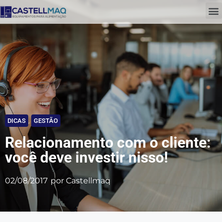
DICAS
,
GESTÃO
Relacionamento com o cliente:
você deve investir nisso!
02/08/2017
por
Castellmaq