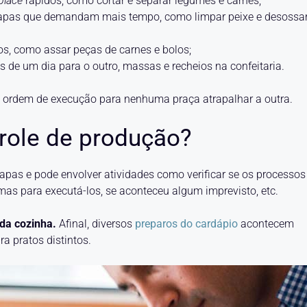
place
rápidos, como cortar e separar legumes e carnes;
tapas que demandam mais tempo, como limpar peixe e desossa
s, como assar peças de carnes e bolos;
s de um dia para o outro, massas e recheios na confeitaria.
 ordem de execução para nenhuma praça atrapalhar a outra.
role de produção?
apas e pode envolver atividades como verificar se os processos
mas para executá-los, se aconteceu algum imprevisto, etc.
da cozinha.
Afinal, diversos
preparos do cardápio
acontecem
a pratos distintos.