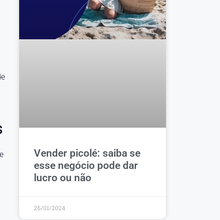
de
s
Vender picolé: saiba se
e
esse negócio pode dar
lucro ou não
26/01/2024