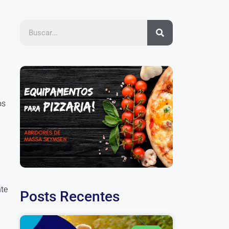
os
nte
Posts Recentes
m