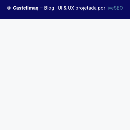
®
Castellmaq
– Blog | UI & UX projetada por
liveSEO