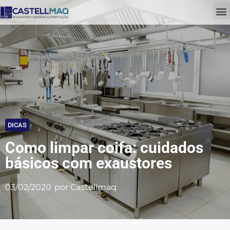
DICAS
Como limpar coifa: cuidados
básicos com exaustores
03/02/2020
por
Castellmaq