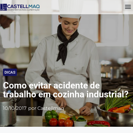
DICAS
Como evitar acidente de
trabalho em cozinha industrial?
10/10/2017
por
Castellmaq