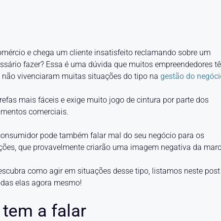
omércio e chega um cliente insatisfeito reclamando sobre um
essário fazer? Essa é uma dúvida que muitos empreendedores t
e não vivenciaram muitas situações do tipo na
gestão do negóci
refas mais fáceis e exige muito jogo de cintura por parte dos
imentos comerciais.
e consumidor pode também falar mal do seu negócio para os
lações, que provavelmente criarão uma imagem negativa da mar
scubra como agir em situações desse tipo, listamos neste post
 todas elas agora mesmo!
 tem a falar