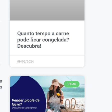
s
Quanto tempo a carne
pode ficar congelada?
Descubra!
09/02/2024
a
er
DICAS
os