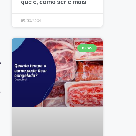
que é, como ser e mais
09/02/2024
DICAS
ra
o