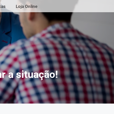
cas
Loja Online
r a situação!