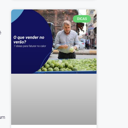
DICAS
é
 um