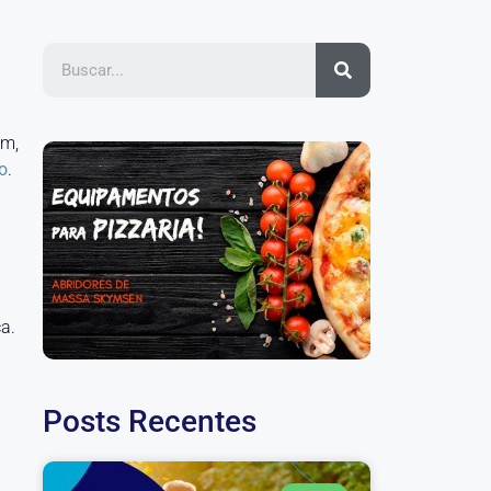
êm,
o
.
ca.
Posts Recentes