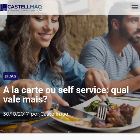
DICAS
A la carte ou self service: qual
vale mais?
30/10/2017
por
Castellmaq